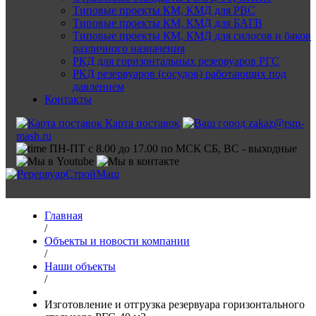
Типовые проекты КМ, КМД для РВС
Типовые проекты КМ, КМД для БАГВ
Типовые проекты КМ, КМД для силосов и баков
различного назначения
РКД для горизонтальных резервуаров РГС
РКД резервуаров (сосудов) работающих под
давлением
Контакты
Карта поставок
zakaz@rsm-
mash.ru
ПН-ПТ с 8.00 до 17.00 по МСК СБ, ВС - выходные
Главная
/
Объекты и новости компании
/
Наши объекты
/
Изготовление и отгрузка резервуара горизонтального