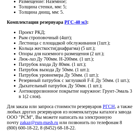
Размещение: Наземное;
Толщина стенки, мм: 5;
Толщина днищ, мм: 5.
Комплектация резервуара
РГС-40 м3
:
Проект РКД;
Рым строповочный (4шт);
Лестница с площадкой обслуживания (1шт.);
Кольца жесткости(диафрагма) (5 шт.);
Опоры для наземного размещения (2 шт.);
Люк-лаз Ду 700мм. Н-200мм. (1 шт.);
Патрубок входа Ду 80мм. (1 шт.);
Патрубок выхода Ду 50мм. (1 шт.);
Патрубок уровнемера Ду 50мм. (1 шт.);
Резервный патрубок с заглушкой F-E Ду 50мм. (1 шт.);
Дыхательный патрубок Ду 50мм. (1 шт.);
Антикоррозионное покрытие наружное: Грунт-Эмаль 3
в 1(2 слоя).
Для заказа или запроса стоимости резервуаров
РГСН
, а также
любых других резервуаров из номенклатуры каталога завода
ООО "РСМ", Вы можете написать на электронную
почту
zakaz@rsm-mash.ru
или позвонить по телефонам 8
(800)
600-18-22, 8
(8452) 68-18-22.