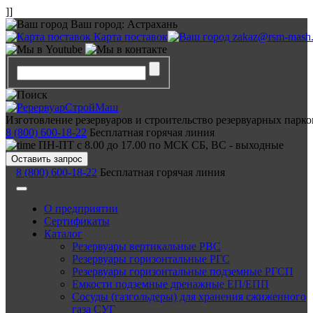
]]
Ваш город:
Астрахань
Карта поставок
zakaz@rsm-mash.
Изготовление резервуаров и строительство резервуарных парко
8 (800) 600-18-22
Бесплатная горячая линия
ПН-ПТ с 8.00 до 17.00 по МСК СБ, ВС - выходные
Оставить запрос
8 (800) 600-18-22
Бесплатная горячая линия
О предприятии
Сертификаты
Каталог
Резервуары вертикальные РВС
Резервуары горизонтальные РГС
Резервуары горизонтальные подземные РГСП
Емкости подземные дренажные ЕП/ЕПП
Сосуды (газгольдеры) для хранения сжиженного
газа СУГ