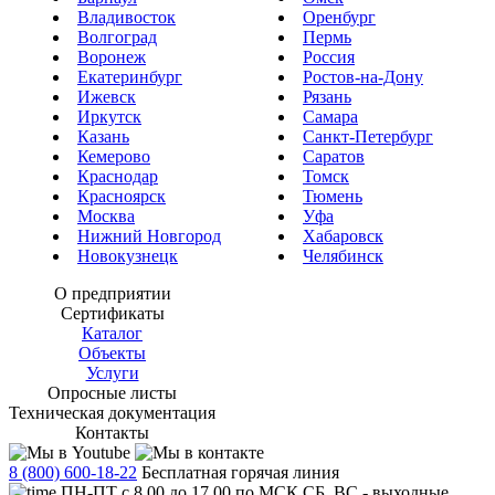
Владивосток
Оренбург
Волгоград
Пермь
Воронеж
Россия
Екатеринбург
Ростов-на-Дону
Ижевск
Рязань
Иркутск
Самара
Казань
Санкт-Петербург
Кемерово
Саратов
Краснодар
Томск
Красноярск
Тюмень
Москва
Уфа
Нижний Новгород
Хабаровск
Новокузнецк
Челябинск
О предприятии
Сертификаты
Каталог
Объекты
Услуги
Опросные листы
Техническая документация
Контакты
8 (800) 600-18-22
Бесплатная горячая линия
ПН-ПТ с 8.00 до 17.00 по МСК СБ, ВС - выходные