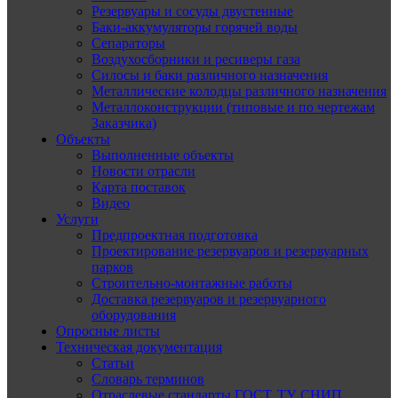
Резервуары и сосуды двустенные
Баки-аккумуляторы горячей воды
Сепараторы
Воздухосборники и ресиверы газа
Силосы и баки различного назначения
Металлические колодцы различного назначения
Металлоконструкции (типовые и по чертежам
Заказчика)
Объекты
Выполненные объекты
Новости отрасли
Карта поставок
Видео
Услуги
Предпроектная подготовка
Проектирование резервуаров и резервуарных
парков
Строительно-монтажные работы
Доставка резервуаров и резервуарного
оборудования
Опросные листы
Техническая документация
Статьи
Словарь терминов
Отраслевые стандарты ГОСТ, ТУ, СНИП