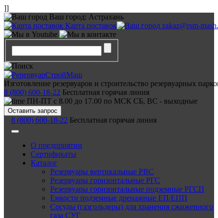
]]
Ваш город:
Астрахань
Карта поставок
zakaz@rsm-mash.
Изготовление резервуаров и строительство резервуарных парко
8 (800) 600-18-22
Бесплатная горячая линия
ПН-ПТ с 8.00 до 17.00 по МСК СБ, ВС - выходные
Оставить запрос
8 (800) 600-18-22
Бесплатная горячая линия
О предприятии
Сертификаты
Каталог
Резервуары вертикальные РВС
Резервуары горизонтальные РГС
Резервуары горизонтальные подземные РГСП
Емкости подземные дренажные ЕП/ЕПП
Сосуды (газгольдеры) для хранения сжиженного
газа СУГ