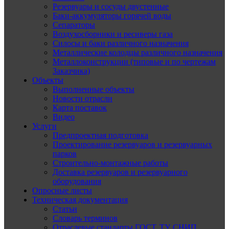
Резервуары и сосуды двустенные
Баки-аккумуляторы горячей воды
Сепараторы
Воздухосборники и ресиверы газа
Силосы и баки различного назначения
Металлические колодцы различного назначения
Металлоконструкции (типовые и по чертежам
Заказчика)
Объекты
Выполненные объекты
Новости отрасли
Карта поставок
Видео
Услуги
Предпроектная подготовка
Проектирование резервуаров и резервуарных
парков
Строительно-монтажные работы
Доставка резервуаров и резервуарного
оборудования
Опросные листы
Техническая документация
Статьи
Словарь терминов
Отраслевые стандарты ГОСТ, ТУ, СНИП