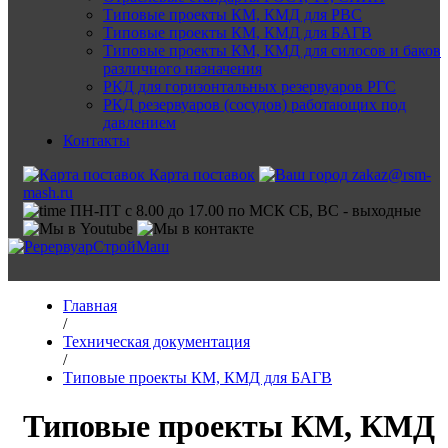
Типовые проекты КМ, КМД для РВС
Типовые проекты КМ, КМД для БАГВ
Типовые проекты КМ, КМД для силосов и баков
различного назначения
РКД для горизонтальных резервуаров РГС
РКД резервуаров (сосудов) работающих под
давлением
Контакты
Карта поставок
zakaz@rsm-
mash.ru
ПН-ПТ с 8.00 до 17.00 по МСК СБ, ВС - выходные
Главная
/
Техническая документация
/
Типовые проекты КМ, КМД для БАГВ
Типовые проекты КМ, КМД