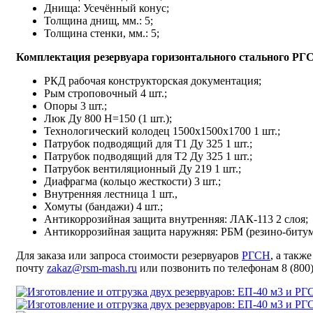
Днища: Усечённый конус;
Толщина днищ, мм.: 5;
Толщина стенки, мм.: 5;
Комплектация резервуара горизонтального стального РГС
РКД рабочая конструкторская документация;
Рым строповочный 4 шт.;
Опоры 3 шт.;
Люк Ду 800 Н=150 (1 шт.);
Технологический колодец 1500х1500х1700 1 шт.;
Патрубок подводящий для Т1 Ду 325 1 шт.;
Патрубок подводящий для Т2 Ду 325 1 шт.;
Патрубок вентиляционный Ду 219 1 шт.;
Диафрагма (кольцо жесткости) 3 шт.;
Внутренняя лестница 1 шт.,
Хомуты (бандажи) 4 шт.;
Антикоррозийная защита
внутренняя: ЛАК-113 2 слоя;
Антикоррозийная защита наружняя: РБМ (резино-битум
Для заказа или запроса стоимости резервуаров
РГСН
, а такж
почту
zakaz@rsm-mash.ru
или позвонить по телефонам 8 (800