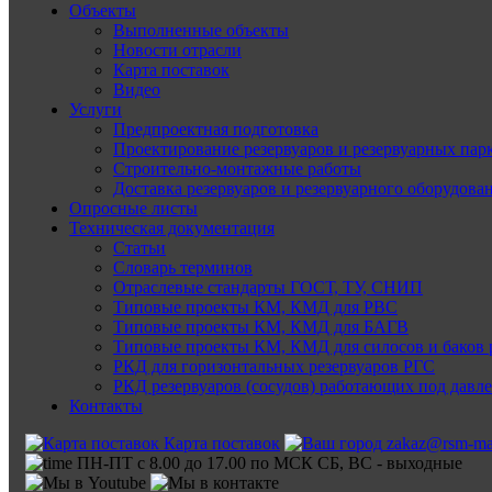
Объекты
Выполненные объекты
Новости отрасли
Карта поставок
Видео
Услуги
Предпроектная подготовка
Проектирование резервуаров и резервуарных пар
Строительно-монтажные работы
Доставка резервуаров и резервуарного оборудова
Опросные листы
Техническая документация
Статьи
Словарь терминов
Отраслевые стандарты ГОСТ, ТУ, СНИП
Типовые проекты КМ, КМД для РВС
Типовые проекты КМ, КМД для БАГВ
Типовые проекты КМ, КМД для силосов и баков 
РКД для горизонтальных резервуаров РГС
РКД резервуаров (сосудов) работающих под давл
Контакты
Карта поставок
zakaz@rsm-ma
ПН-ПТ с 8.00 до 17.00 по МСК СБ, ВС - выходные