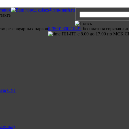
ставок
zakaz@rsm-mash.ru
тво резервуарных парков
8 (800) 600-18-22
Бесплатная горячая ли
ПН-ПТ с 8.00 до 17.00 по МСК С
газа СУГ
азчика)