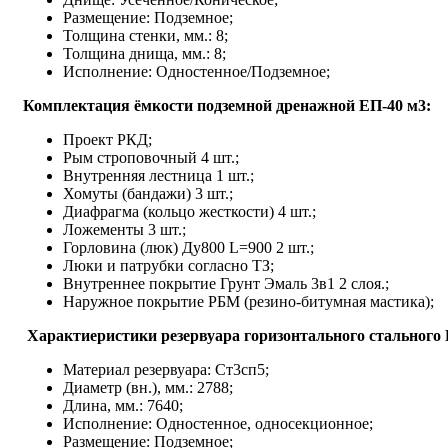
Размещение: Подземное;
Толщина стенки, мм.: 8;
Толщина днища, мм.: 8;
Исполнение: Одностенное/Подземное;
Комплектация ёмкости подземной дренажной ЕП-40 м3:
Проект РКД;
Рым строповочный 4 шт.;
Внутренняя лестница 1 шт.;
Хомуты (бандажи) 3 шт.;
Диафрагма (кольцо жесткости) 4 шт.;
Ложементы 3 шт.;
Горловина (люк) Ду800 L=900 2 шт.;
Люки и патрубки согласно ТЗ;
Внутреннее покрытие Грунт Эмаль 3в1 2 слоя.;
Наружное покрытие РБМ (резино-битумная мастика);
Характиеристики резервуара горизонтального стального
Материал резервуара: Ст3сп5;
Диаметр (вн.), мм.: 2788;
Длина, мм.: 7640;
Исполнение: Одностенное, односекционное;
Размещение: Подземное;