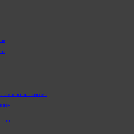
ков
ния
различного назначения
ением
sh.ru