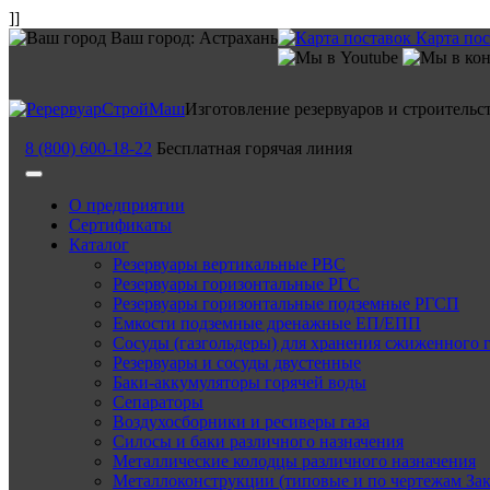
]]
Ваш город:
Астрахань
Карта по
Изготовление резервуаров и строительс
8 (800) 600-18-22
Бесплатная горячая линия
О предприятии
Сертификаты
Каталог
Резервуары вертикальные РВС
Резервуары горизонтальные РГС
Резервуары горизонтальные подземные РГСП
Емкости подземные дренажные ЕП/ЕПП
Сосуды (газгольдеры) для хранения сжиженного 
Резервуары и сосуды двустенные
Баки-аккумуляторы горячей воды
Сепараторы
Воздухосборники и ресиверы газа
Силосы и баки различного назначения
Металлические колодцы различного назначения
Металлоконструкции (типовые и по чертежам Зак