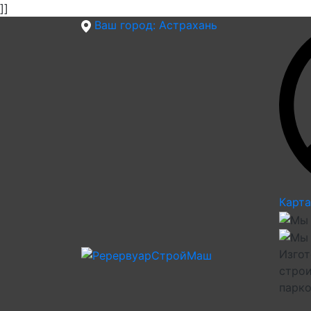
]]
Ваш город:
Астрахань
Карта
Изгот
строи
парк