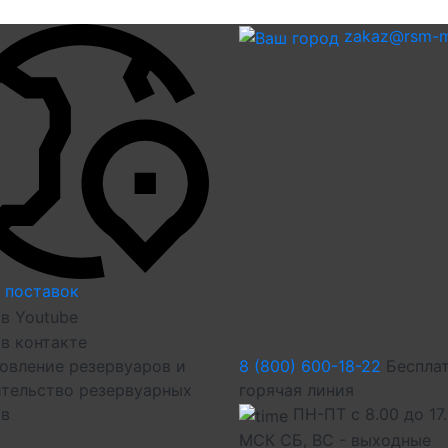
zakaz@rsm-m
 поставок
овление резервуаров и
8 (800) 600-18-22
Беспла
тельство резервуарных
горячая линия
ов
ПН-ПТ с 8.00 до 17
МСК СБ, ВС - выходные