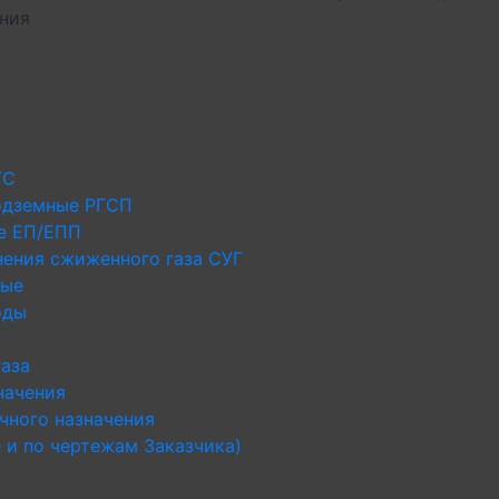
иния
ГС
одземные РГСП
е ЕП/ЕПП
нения сжиженного газа СУГ
ные
оды
газа
начения
чного назначения
 и по чертежам Заказчика)