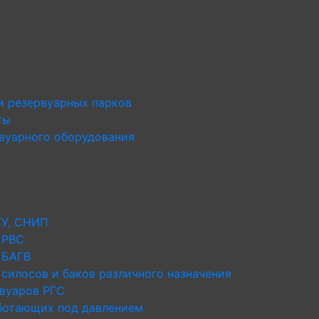
и резервуарных парков
ты
рвуарного оборудования
ТУ, СНИП
 РВС
 БАГВ
силосов и баков различного назначения
рвуаров РГС
аботающих под давлением