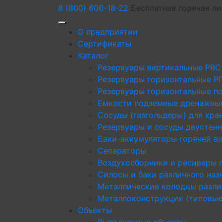
8 (800) 600-18-22
Бесплатная горячая л
О предприятии
Сертификаты
Каталог
Резервуары вертикальные РВС
Резервуары горизонтальные Р
Резервуары горизонтальные п
Емкости подземные дренажны
Сосуды (газгольдеры) для хра
Резервуары и сосуды двустен
Баки-аккумуляторы горячей в
Сепараторы
Воздухосборники и ресиверы 
Силосы и баки различного наз
Металлические колодцы разли
Металлоконструкции (типовые
Объекты
Выполненные объекты