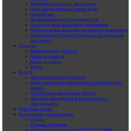
Резервуары и сосуды двустенные
Баки-аккумуляторы горячей воды
Сепараторы
Воздухосборники и ресиверы газа
Силосы и баки различного назначения
Металлические колодцы различного назначения
Металлоконструкции (типовые и по чертежам
Заказчика)
Объекты
Выполненные объекты
Новости отрасли
Карта поставок
Видео
Услуги
Предпроектная подготовка
Проектирование резервуаров и резервуарных
парков
Строительно-монтажные работы
Доставка резервуаров и резервуарного
оборудования
Опросные листы
Техническая документация
Статьи
Словарь терминов
Отраслевые стандарты ГОСТ, ТУ, СНИП