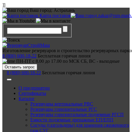
]]
Ваш город:
Астрахань
Карта поставок
zakaz@rsm-mash.
Изготовление резервуаров и строительство резервуарных парко
8 (800) 600-18-22
Бесплатная горячая линия
ПН-ПТ с 8.00 до 17.00 по МСК СБ, ВС - выходные
Оставить запрос
8 (800) 600-18-22
Бесплатная горячая линия
О предприятии
Сертификаты
Каталог
Резервуары вертикальные РВС
Резервуары горизонтальные РГС
Резервуары горизонтальные подземные РГСП
Емкости подземные дренажные ЕП/ЕПП
Сосуды (газгольдеры) для хранения сжиженного
газа СУГ