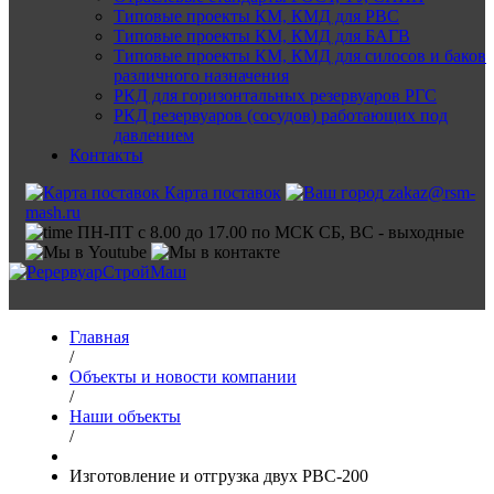
Типовые проекты КМ, КМД для РВС
Типовые проекты КМ, КМД для БАГВ
Типовые проекты КМ, КМД для силосов и баков
различного назначения
РКД для горизонтальных резервуаров РГС
РКД резервуаров (сосудов) работающих под
давлением
Контакты
Карта поставок
zakaz@rsm-
mash.ru
ПН-ПТ с 8.00 до 17.00 по МСК СБ, ВС - выходные
Главная
/
Объекты и новости компании
/
Наши объекты
/
Изготовление и отгрузка двух РВС-200